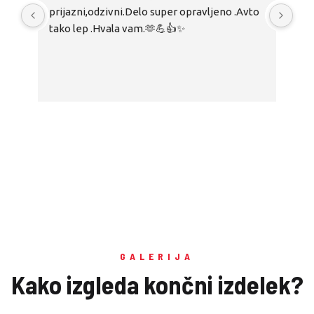
prijazni,odzivni.Delo super opravljeno .Avto 
kat
tako lep .Hvala vam.🫶💪👍✨
zad
pri
GALERIJA
Kako izgleda končni izdelek?