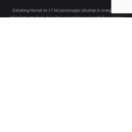
Detailing Horvat že 27 let povezujejo izkušnje in znanje. Ta
dolgoletna tradicija, nenehno izpopolnjevanje tehnik in iskanje
vrhunskih produktov so zagotovilo za naše dobre storitve.
Artmedic d.o.o.
Saveljska cesta 68 a
1000 ljubljana
Transakcijski Račun: SI56 290000050552765
Swift: BACXSI22
041 444 822
Na voljo vsak dan od ponedeljka do petka.