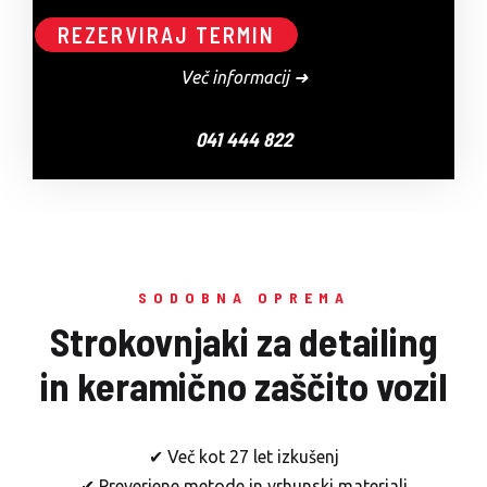
REZERVIRAJ TERMIN
Več informacij ➜
041 444 822
SODOBNA OPREMA
Strokovnjaki za detailing
in keramično zaščito vozil
✔ Več kot 27 let izkušenj
✔ Preverjene metode in vrhunski materiali