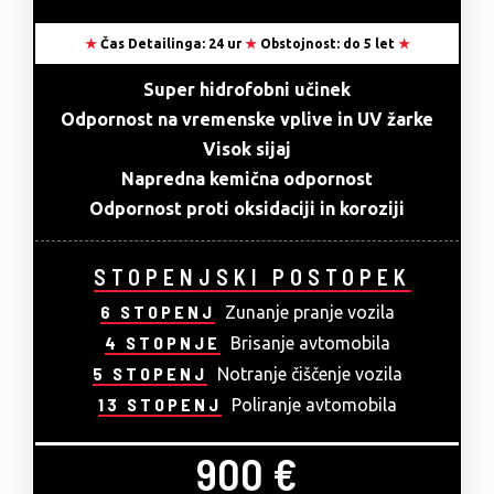
★
Čas Detailinga: 24 ur
★
Obstojnost: do 5 let
★
Super hidrofobni učinek
Odpornost na vremenske vplive in UV žarke
Visok sijaj
Napredna kemična odpornost
Odpornost proti oksidaciji in koroziji
STOPENJSKI POSTOPEK
6 STOPENJ
Zunanje pranje vozila
4 STOPNJE
Brisanje avtomobila
5 STOPENJ
Notranje čiščenje vozila
13 STOPENJ
Poliranje avtomobila
900 €