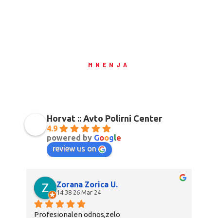
MNENJA
Kaj pravijo naše stranke
Horvat :: Avto Polirni Center
4.9
powered by
G
o
o
g
l
e
review us on
Zorana Zorica U.
14:38 26 Mar 24
Profesionalen odnos,zelo 
Pro