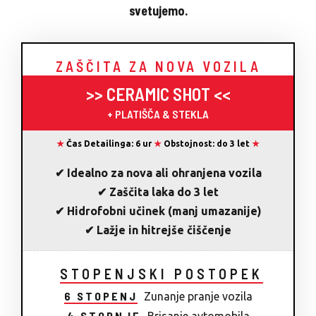
svetujemo.
ZAŠČITA ZA NOVA VOZILA
>> CERAMIC SHOT <<
+ PLATIŠČA & STEKLA
★
Čas Detailinga: 6 ur
★
Obstojnost: do 3 let
★
✔ Idealno za nova ali ohranjena vozila
✔ Zaščita laka do 3 let
✔ Hidrofobni učinek (manj umazanije)
✔ Lažje in hitrejše čiščenje
STOPENJSKI POSTOPEK
6 STOPENJ
Zunanje pranje vozila
4 STOPNJE