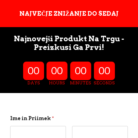
NAJVEČJE ZNIŽANJE DO SEDAJ
Najnovejši Produkt Na Trgu -
Preizkusi Ga Prvi!
00
00
00
00
DAYS
HOURS
MINUTES
SECONDS
i
Ime in Priimek
*
n
T
e
l