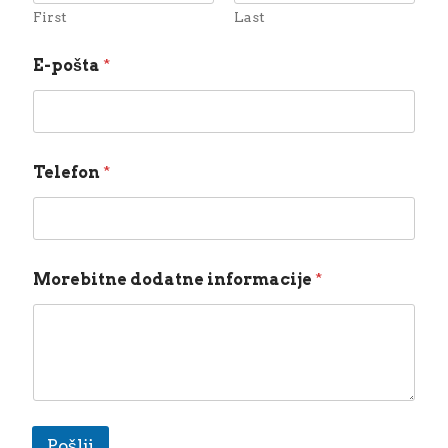
e
First
Last
f
o
E-pošta
*
n
I
m
e
Telefon
*
Morebitne dodatne informacije
*
Pošlji